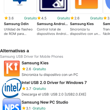
3.6
Gratuito
4.5
Gratuito
2.6
Gratuito
3
Samsung Odin
Samsung Android USB Driver
Samsung Kies
Utilidad de flasheo
Control total de
Sincroniza tu
Tran
de ROM para
dispositivos Android
dispositivo con un
fáci
dispositivos
en Windows
PC
disp
Samsung
Alternativas a
Samsung USB Driver for Mobile Phones
Samsung Kies
2.6
Gratuito
Sincroniza tu dispositivo con un PC
Intel USB 2.0 Driver for Windows 7
3.7
Gratuito
Descarga el USB: USB 2.0 [USB2.0.EXE]
Samsung New PC Studio
3.1
Gratuito